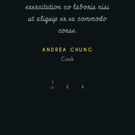
 nisi
exercitation co laboris nisi
adipis
odo
ut aliquip ex ea commodo
tempor 
conse.
ANDREA CHUNG
AN
Cook