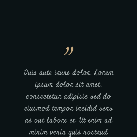
amet,
Duis aute irure dolor. Lorem
Ut enim 
d do
ipsum dolor sit amet,
nostru
 sens
consectetur adipisic sed do
laboris 
ore
eiusmod tempor incidid sens
commod
 ad
as out labore et. Ut enim ad
irure 
rud
minim venia quis nostrud
dolor si