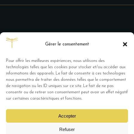
Gérer le consentement
Pour offrir les meilleures expériences, nous utilisons des
technologies telles que les cookies pour stocker et/ou accéder aux
informations des appareils. Le fait de consentir à ces technologies
nous permettra de traiter des données telles que le comportement
de navigation ou les ID uniques sur ce site. Le fait de ne pas
Métairie de Terrefort restaurant et
consentir ou de retirer son consentement peut avoir un effet négatif
chambres d’hôtes, 10 route de
sur certaines caractéristiques et fonctions.
Latresne 33270 Bouliac –
Mentions
Légales
Accepter
Refuser