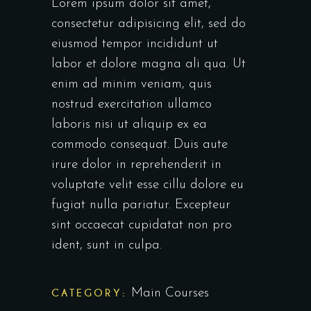
Lorem ipsum dolor sit amet,
consectetur adipisicing elit, sed do
eiusmod tempor incididunt ut
labor et dolore magna ali qua. Ut
enim ad minim veniam, quis
nostrud exercitation ullamco
laboris nisi ut aliquip ex ea
commodo consequat. Duis aute
irure dolor in reprehenderit in
voluptate velit esse cillu dolore eu
fugiat nulla pariatur. Excepteur
sint occaecat cupidatat non pro
ident, sunt in culpa.
CATEGORY:
Main Courses