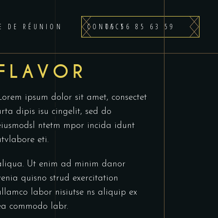
05 56 85 63 59
LE DE RÉUNION
CONTACT
FLAVOR
Lorem ipsum dolor sit amet, consectet
urta dipis isu cingelit, sed do
eiusmodsl ntetm mpor incida idunt
utvlabore eti.
aliqua. Ut enim ad minim danor
venia quisno strud exercitation
ullamco labor nisiutse ns aliquip ex
ea commodo labr.