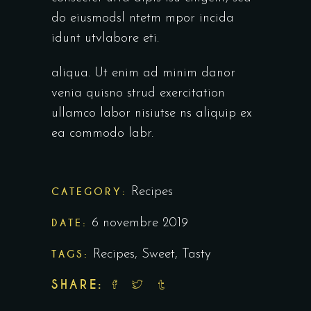
do eiusmodsl ntetm mpor incida
idunt utvlabore eti.
aliqua. Ut enim ad minim danor
venia quisno strud exercitation
ullamco labor nisiutse ns aliquip ex
ea commodo labr.
CATEGORY:
Recipes
DATE:
6 novembre 2019
TAGS:
Recipes
,
Sweet
,
Tasty
SHARE: