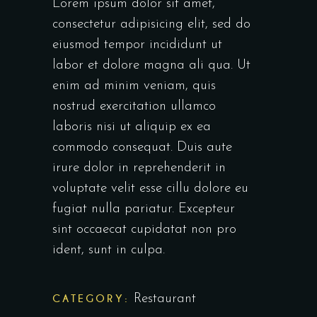
Lorem ipsum dolor sit amet,
consectetur adipisicing elit, sed do
eiusmod tempor incididunt ut
labor et dolore magna ali qua. Ut
enim ad minim veniam, quis
nostrud exercitation ullamco
laboris nisi ut aliquip ex ea
commodo consequat. Duis aute
irure dolor in reprehenderit in
voluptate velit esse cillu dolore eu
fugiat nulla pariatur. Excepteur
sint occaecat cupidatat non pro
ident, sunt in culpa.
CATEGORY:
Restaurant